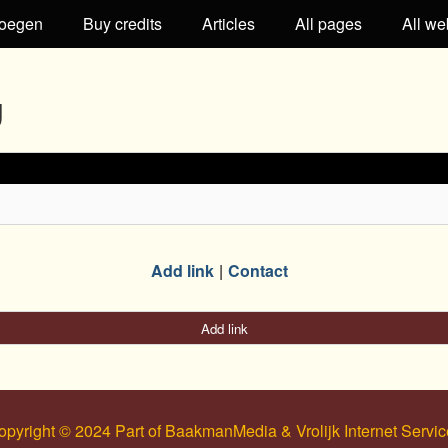
oegen
Buy credits
Articles
All pages
All we
g
Add link
Contact
Add link
opyright © 2024 Part of BaakmanMedia & Vrolijk Internet Servic