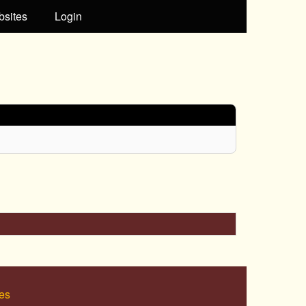
bsites
Login
es